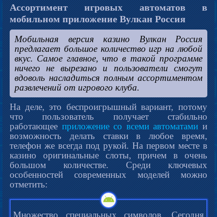
Ассортимент игровых автоматов в
мобильном приложение Вулкан Россия
Мобильная версия казино Вулкан Россия
предлагает большое количество игр на любой
вкус. Самое главное, что в такой программе
ничего не вырезано и пользователи смогут
вдоволь насладиться полным ассортиментом
развлечений от игрового клуба.
На деле, это беспроигрышный вариант, потому
что пользователь получает стабильно
работающее
приложение со всеми автоматами
и
возможность делать ставки в любое время,
телефон же всегда под рукой. На первом месте в
казино оригинальные слоты, причем в очень
большом количестве. Среди ключевых
особенностей современных моделей можно
отметить:
Множество специальных символов. Сегодня