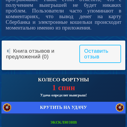
получением выигрышей не будет никаких
проблем. Пользователи часто упоминают в
комментариях, что вывод денег на карту
Сбербанка и электронные кошельки происходит
моментально именно из приложения.
Книга отзывов и
Оставить
предложений (
0
)
отзыв
КОЛЕСО ФОРТУНЫ
1 спин
Удача определит выигрыш!
КРУТИТЬ НА УДАЧУ
эксклюзив