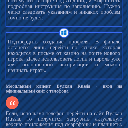
потому что в софте под Андроид и Айфон есть
подробная инструкция по заполнению. Нужно
четко следовать указаниям и никаких проблем
точно не будет;
Подтвердить создание профиля. В финале
останется лишь перейти по ссылке, которая
находится в письме от казино на почте нового
игрока. Далее использовать логин и пароль уже
для полноценной авторизации и можно
начинать играть.
Мобильный клиент Вулкан Russia - вход на
официальный сайт с телефона
Если, используя телефон перейти на сайт Вулкан
Russia, то получится загрузить актуальную
версию приложения под смартфоны и планшеты.