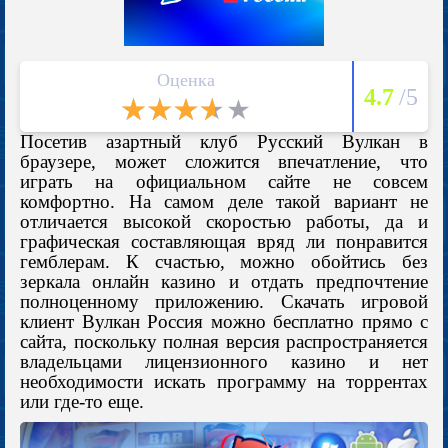
Оценка
4.7
/5
Посетив азартный клуб Русский Вулкан в
браузере, может сложится впечатление, что
играть на официальном сайте не совсем
комфортно. На самом деле такой вариант не
отличается высокой скоростью работы, да и
графическая составляющая вряд ли понравится
гемблерам. К счастью, можно обойтись без
зеркала онлайн казино и отдать предпочтение
полноценному приложению. Скачать игровой
клиент Вулкан Россия можно бесплатно прямо с
сайта, поскольку полная версия распространяется
владельцами лицензионного казино и нет
необходимости искать программу на торрентах
или где-то еще.