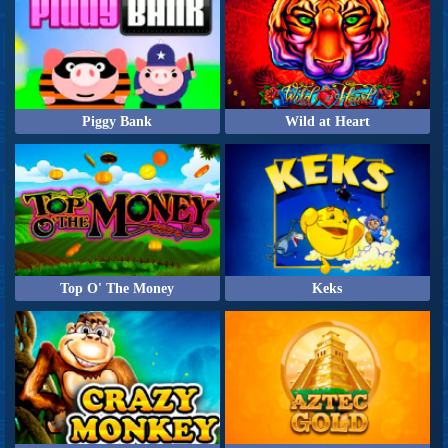
Piggy Bank
Wild at Heart
Top O' The Money
Keks