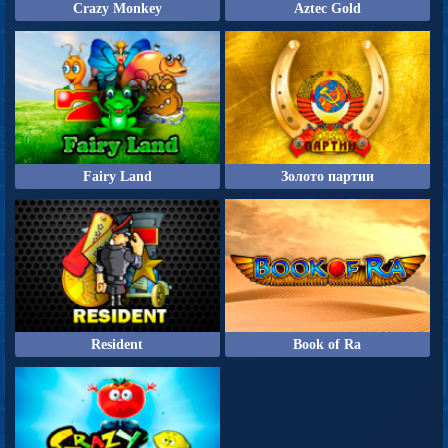
Crazy Monkey
Aztec Gold
Fairy Land
Золото партии
Resident
Book of Ra