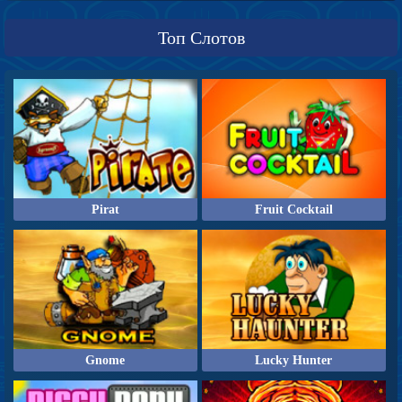
Топ Слотов
Pirat
Fruit Cocktail
Gnome
Lucky Hunter