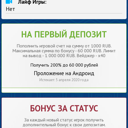
Лайф Игры:
Нет
НА ПЕРВЫЙ ДЕПОЗИТ
Пополнить игровой счет на сумму от 1000 RUB.
Максимальная сумма по бонусу - 60 000 RUB. Лимит
на вывод - 1 000 000 RUB. Вейджер - х40
Получить 200% до 60 000 рублей
Проложение на Андроид
Истекает:
5 апреля 2020 года
БОНУС ЗА СТАТУС
За каждый новый статус игрок получить
дополнительный бонус к свои депозитам.