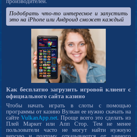
производителей.
Подобрать что-то интересное и запустить
это на iPhone или Андроид сможет каждый
Как бесплатно загрузить игровой клиент с
официального сайта казино
Чтобы начать играть в слоты с помощью
программы от казино Вулкан ее нужно скачать на
сайте
VulkanApp.net
. Проще всего это сделать из
Плей Маркет или Апп Стор. Тем не менее
пользователи часто не могут найти нужную
версию и поэтому отказываются от данного