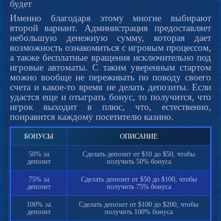
будет
Именно благодаря этому многие выбирают
второй вариант. Администрация предоставляет
небольшую денежную сумму, которая дает
возможность ознакомиться с игровым процессом,
а также бесплатные вращения исключительно под
игровые автоматы. С таким уверенным стартом
можно вообще не переживать по поводу своего
счета и какое-то время не делать депозиты. Если
удастся еще и отыграть бонус, то получится, что
игрок выходит в плюс, что, естественно,
понравится каждому посетителю казино.
БОНУСЫ
ОПИСАНИЕ
50% за
Сделать депозит от $10 до $50, чтобы
депозит
получить 50% бонуса
75% за
Сделать депозит от $50 до $100, чтобы
депозит
получить 75% бонуса
100% за
Сделать депозит от $100 до $200, чтобы
депозит
получить 100% бонуса