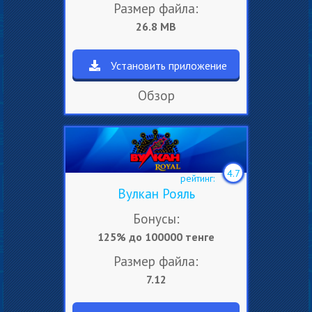
Размер файла:
26.8 MB
Установить приложение
Обзор
4.7
Вулкан Рояль
Бонусы:
125% до 100000 тенге
Размер файла:
7.12