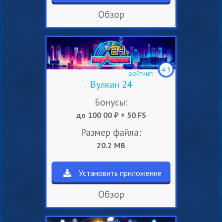
Обзор
4.3
Вулкан 24
Бонусы:
до 100 00 ₽ + 50 FS
Размер файла:
20.2 MB
Установить приложение
Обзор