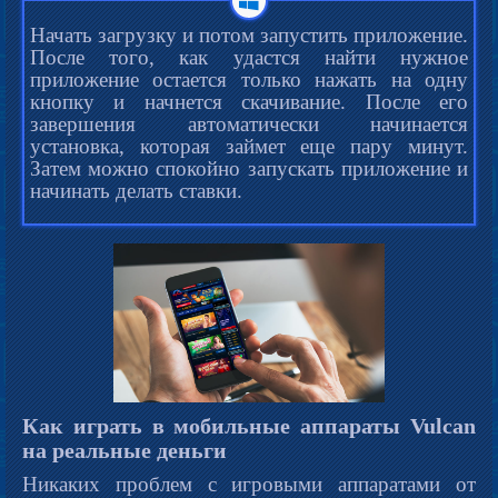
Начать загрузку и потом запустить приложение.
После того, как удастся найти нужное
приложение остается только нажать на одну
кнопку и начнется скачивание. После его
завершения автоматически начинается
установка, которая займет еще пару минут.
Затем можно спокойно запускать приложение и
начинать делать ставки.
Как играть в мобильные аппараты Vulcan
на реальные деньги
Никаких проблем с игровыми аппаратами от