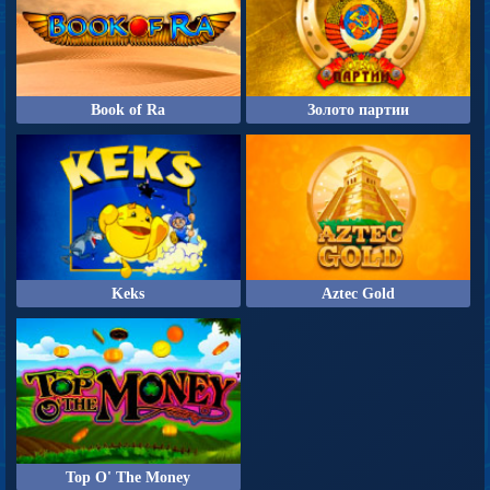
Book of Ra
Золото партии
Keks
Aztec Gold
Top O' The Money