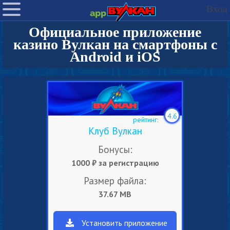
Вход
Официальное приложение
казино Вулкан на смартфоны с
Android и iOS
4.6
Клуб Вулкан
Бонусы:
1000 ₽ за регистрацию
Размер файла:
37.67 MB
Установить приложение