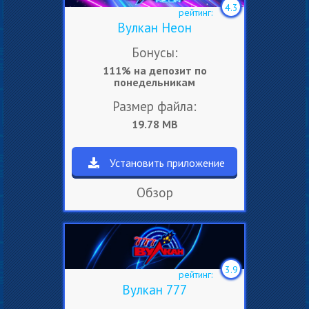
4.3
Вулкан Неон
Бонусы:
111% на депозит по
понедельникам
Размер файла:
19.78 MB
Установить приложение
Обзор
3.9
Вулкан 777