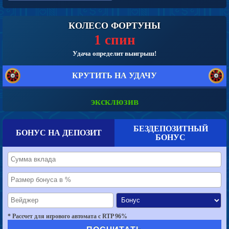
КОЛЕСО ФОРТУНЫ
1 спин
Удача определит выигрыш!
КРУТИТЬ НА УДАЧУ
эксклюзив
БЕЗДЕПОЗИТНЫЙ
БОНУС НА ДЕПОЗИТ
БОНУС
* Рассчет для игрового автомата с RTP 96%