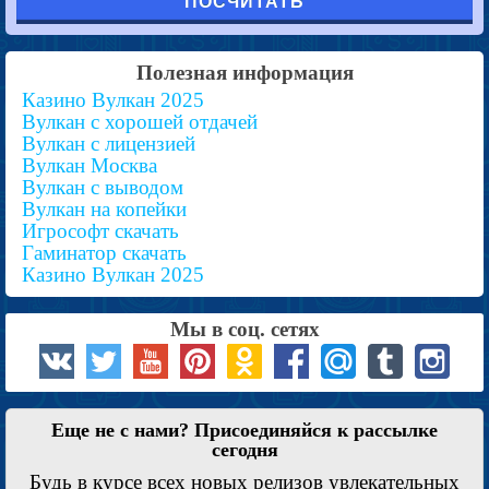
Полезная информация
Казино Вулкан 2025
Вулкан с хорошей отдачей
Вулкан с лицензией
Вулкан Москва
Вулкан с выводом
Вулкан на копейки
Игрософт скачать
Гаминатор скачать
Казино Вулкан 2025
Мы в соц. сетях
Еще не с нами? Присоединяйся к рассылке
сегодня
Будь в курсе всех новых релизов увлекательных