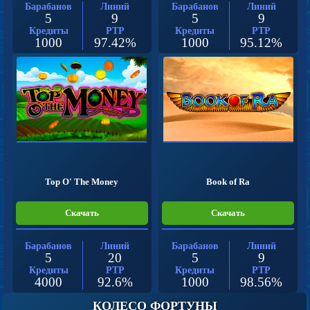
Барабанов
Линий
Барабанов
Линий
5
9
5
9
Кредиты
PTP
Кредиты
PTP
1000
97.42%
1000
95.12%
Top O' The Money
Book of Ra
Барабанов
Линий
Барабанов
Линий
5
20
5
9
Кредиты
PTP
Кредиты
PTP
4000
92.6%
1000
98.56%
КОЛЕСО ФОРТУНЫ