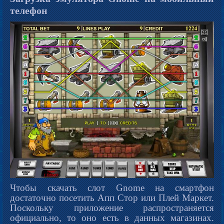
телефон
Чтобы скачать слот Gnome на смартфон
достаточно посетить Апп Стор или Плей Маркет.
Поскольку приложение распространяется
официально, то оно есть в данных магазинах.