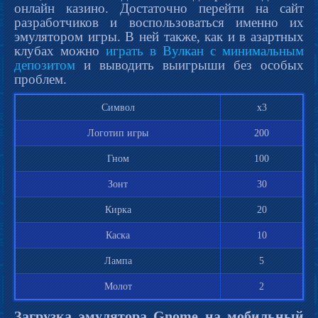
онлайн казино. Достаточно перейти на сайт
разработчиков и воспользоваться именно их
эмулятором игры. В ней также, как и в азартных
клубах можно
играть в Вулкан с минимальным
депозитом
и выводить выигрыши без особых
проблем.
Символ
х3
Логотип игры
200
Гном
100
Зонт
30
Кирка
20
Каска
10
Лампа
5
Молот
2
Загрузка эмулятора Gnome на мобильный