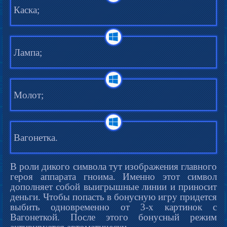
Каска;
Лампа;
Молот;
Вагонетка.
В роли дикого символа тут изображения главного
героя аппарата гноима. Именно этот символ
дополняет собой выигрышные линии и приносит
деньги. Чтобы попасть в бонусную игру придется
выбить одновременно от 3-х картинок с
Вагонеткой. После этого бонусный режим