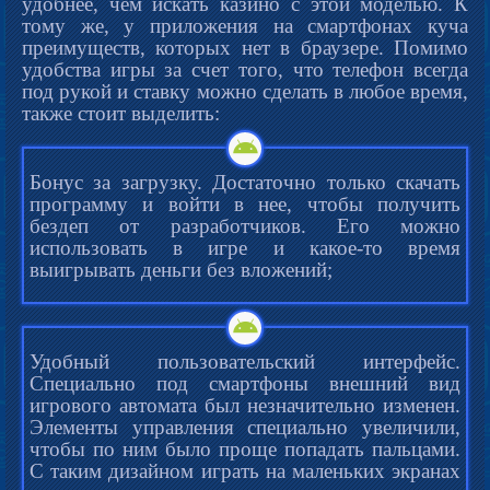
удобнее, чем искать казино с этой моделью. К
тому же, у приложения на смартфонах куча
преимуществ, которых нет в браузере. Помимо
удобства игры за счет того, что телефон всегда
под рукой и ставку можно сделать в любое время,
также стоит выделить:
Бонус за загрузку. Достаточно только скачать
программу и войти в нее, чтобы получить
бездеп от разработчиков. Его можно
использовать в игре и какое-то время
выигрывать деньги без вложений;
Удобный пользовательский интерфейс.
Специально под смартфоны внешний вид
игрового автомата был незначительно изменен.
Элементы управления специально увеличили,
чтобы по ним было проще попадать пальцами.
С таким дизайном играть на маленьких экранах