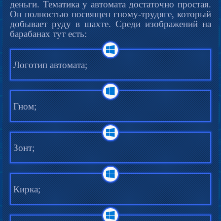
деньги. Тематика у автомата достаточно простая.
Он полностью посвящен гному-трудяге, который
добывает руду в шахте. Среди изображений на
барабанах тут есть:
Логотип автомата;
Гном;
Зонт;
Кирка;