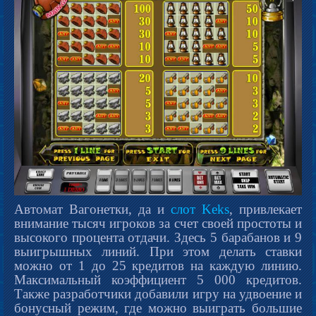
Автомат Вагонетки, да и
слот Keks
, привлекает
внимание тысяч игроков за счет своей простоты и
высокого процента отдачи. Здесь 5 барабанов и 9
выигрышных линий. При этом делать ставки
можно от 1 до 25 кредитов на каждую линию.
Максимальный коэффициент 5 000 кредитов.
Также разработчики добавили игру на удвоение и
бонусный режим, где можно выиграть большие